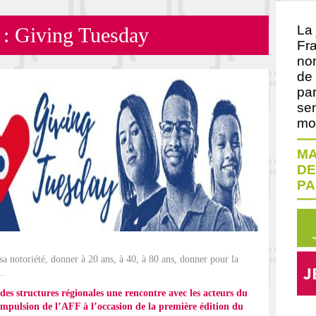
La
: Giving Tuesday
Fra
no
de 
par
sen
moi
MA
DE
PA
a notoriété, donner à 20 ans, à 40, à 80 ans, donner pour la
 …
 des
structures régionales une rencontre avec les acteurs du
impulsion de l’AFF à l’occasion de la première édition du