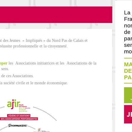
La
Fra
no
de 
par
des Jeunes « Impliqués » du Nord Pas de Calais et
sen
éussite professionnelle et la citoyenneté.
moi
opper
les Associations initiatrices et les Associations de la
MA
 sens.
DE
s de ces Associations.
PA
la société civile et le monde économique.