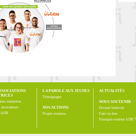
ASSOCIATIONS
LA PAROLE AUX JEUNES
ACTUALITÉS
TRICES
Témoignages
ions initiatrices
NOUS SOUTENIR
s associations
NOS ACTIONS
Devenir bénévole
e AJIR
Projets soutenus
Faire un don
Pourquoi soutenir AJIR ?