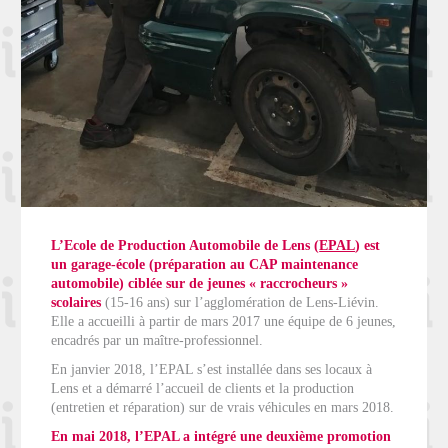
L’Ecole de Production Automobile de Lens (
EPAL
) est
un garage-école (préparation au CAP maintenance
automobile) ciblée sur de jeunes « raccrocheurs »
scolaires
(15-16 ans) sur l’agglomération de Lens-Liévin.
Elle a accueilli à partir de mars 2017 une équipe de
6 jeunes,
encadrés par un maître-professionnel.
En janvier 2018, l’EPAL s’est installée dans ses locaux à
Lens et a démarré l’accueil de clients et la production
(entretien et réparation) sur de vrais véhicules en mars 2018.
En mai 2018, l’EPAL a intégré une deuxième promotion